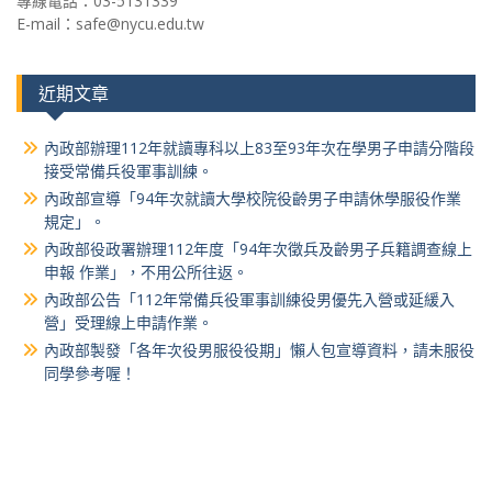
專線電話：03-5131339
E-mail：safe@nycu.edu.tw
近期文章
內政部辦理112年就讀專科以上83至93年次在學男子申請分階段
接受常備兵役軍事訓練。
內政部宣導「94年次就讀大學校院役齡男子申請休學服役作業
規定」。
內政部役政署辦理112年度「94年次徵兵及齡男子兵籍調查線上
申報 作業」，不用公所往返。
內政部公告「112年常備兵役軍事訓練役男優先入營或延緩入
營」受理線上申請作業。
內政部製發「各年次役男服役役期」懶人包宣導資料，請未服役
同學參考喔！