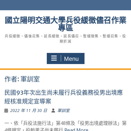
Skip
to
content
國立陽明交通大學兵役緩徵儘召作業
專區
兵役緩徵、儘後召集、延長緩徵、延長儘召、暫緩徵集、暫緩召集、役
期折減
Menu
作者:
軍訓室
民國93年次出生尚未履行兵役義務役男出境應
經核准規定宣導案
2022 年 11 月 30 日
軍訓室
一、依「兵役法施行法」第48條及「役男出境處理辦法」第
4條規定，役齡男子尚未履行
Read More …