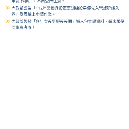
申報 作業」，不用公所往返。
內政部公告「112年常備兵役軍事訓練役男優先入營或延緩入
營」受理線上申請作業。
內政部製發「各年次役男服役役期」懶人包宣導資料，請未服役
同學參考喔！