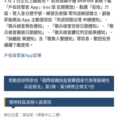
3 月 2 日正式上線啟用。 役男透過手機 android 系統下載
「戶役政管家 App」(ios 版 近期開放)，點選「役政」介
面，登入身分證字號、帳號及密碼 等完成帳號建立，嗣後
即能經由 App 主動發送如「完成短期出境 申請通知」、
「徵兵檢查預告通知」、「徵兵檢查安排日期通知」、「徵
兵檢查複檢日期通知」、「徵兵檢查體位判定結果通知」、
「抽籤結 果通知」及「徵集入營通知」等訊息，歡迎役男
踴躍下載使用。
戶役政管家App宣導
文
勞動部說明參加「國際組織技能競賽國家代表隊服補充
章
兵役辦法」第2條、第3條修正條文1份
導
覽
陽明校區承辦人員資訊
辦公位置：軍訓室〈博雅中心二樓〉