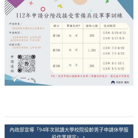
文
內政部宣導「94年次就讀大學校院役齡男子申請休學服
章
役作業規定」。