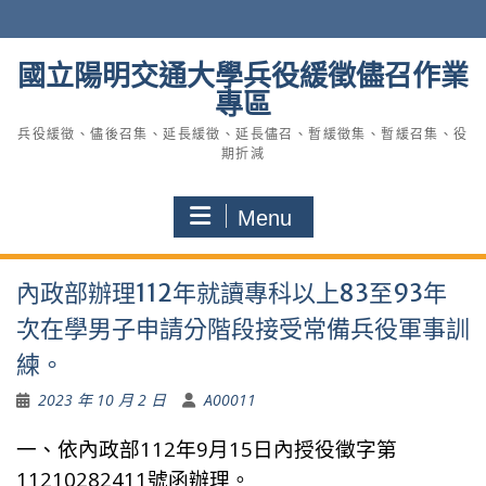
Skip
to
content
國立陽明交通大學兵役緩徵儘召作業
專區
兵役緩徵、儘後召集、延長緩徵、延長儘召、暫緩徵集、暫緩召集、役
期折減
Menu
內政部辦理112年就讀專科以上83至93年
次在學男子申請分階段接受常備兵役軍事訓
練。
2023 年 10 月 2 日
A00011
一、依內政部112年9月15日內授役徵字第
11210282411號函辦理。