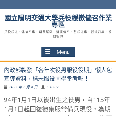
Skip
to
content
國立陽明交通大學兵役緩徵儘召作業
專區
兵役緩徵、儘後召集、延長緩徵、延長儘召、暫緩徵集、暫緩召集、役
期折減
Menu
內政部製發「各年次役男服役役期」懶人包
宣導資料，請未服役同學參考喔！
2023 年 2 月 4 日
EE0702
94年1月1日以後出生之役男，自113年
1月1日起回復徵集服常備兵現役，為期