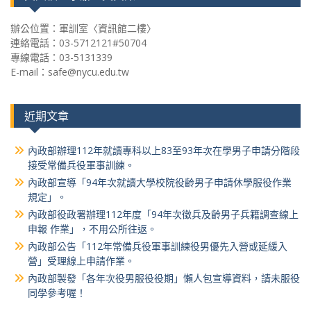
辦公位置：軍訓室〈資訊館二樓〉
連絡電話：03-5712121#50704
專線電話：03-5131339
E-mail：safe@nycu.edu.tw
近期文章
內政部辦理112年就讀專科以上83至93年次在學男子申請分階段
接受常備兵役軍事訓練。
內政部宣導「94年次就讀大學校院役齡男子申請休學服役作業
規定」。
內政部役政署辦理112年度「94年次徵兵及齡男子兵籍調查線上
申報 作業」，不用公所往返。
內政部公告「112年常備兵役軍事訓練役男優先入營或延緩入
營」受理線上申請作業。
內政部製發「各年次役男服役役期」懶人包宣導資料，請未服役
同學參考喔！